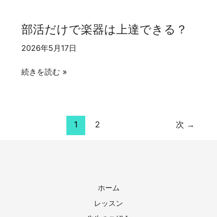
い？
か
奏
ら
楽
部活だけで楽器は上達できる？
準
で
備
伸
2026年5月17日
す
び
る
部
悩
続きを読む »
も
活
み
の？
だ
や
け
す
で
い
1
2
次
→
楽
人
器
の
は
共
上
通
ホーム
達
点
で
レッスン
き