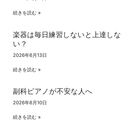
っ
て
「楽
続きを読む »
い
譜
る
が
楽器は毎日練習しないと上達しな
の
読
い？
に
め
自
な
2026年6月13日
信
い」
が
が
楽
続きを読む »
な
恥
器
く
ず
は
副科ピアノが不安な人へ
な
か
毎
る
し
日
2026年6月10日
と
い
練
き
と
副
習
続きを読む »
感
科
し
じ