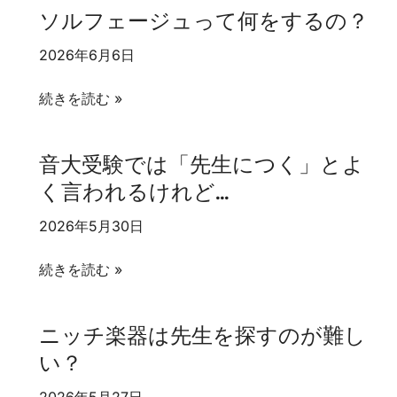
ピ
な
ソルフェージュって何をするの？
る
ア
い
人
ノ
と
2026年6月6日
へ
が
上
ソ
不
達
続きを読む »
ル
安
し
フ
な
な
音大受験では「先生につく」とよ
ェ
人
い？
く言われるけれど…
ー
へ
ジ
2026年5月30日
ュ
っ
音
続きを読む »
て
大
何
受
ニッチ楽器は先生を探すのが難し
を
験
い？
す
で
る
は
2026年5月27日