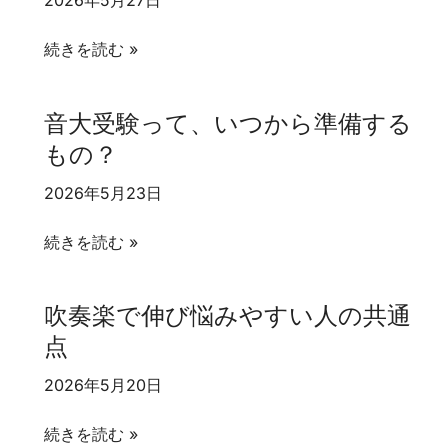
の？
「先
生
ニ
続きを読む »
に
ッ
つ
チ
音大受験って、いつから準備する
く」
楽
もの？
と
器
よ
は
2026年5月23日
く
先
言
生
音
続きを読む »
わ
を
大
れ
探
受
吹奏楽で伸び悩みやすい人の共通
る
す
験
け
点
の
っ
れ
が
て、
2026年5月20日
ど…
難
い
し
つ
吹
続きを読む »