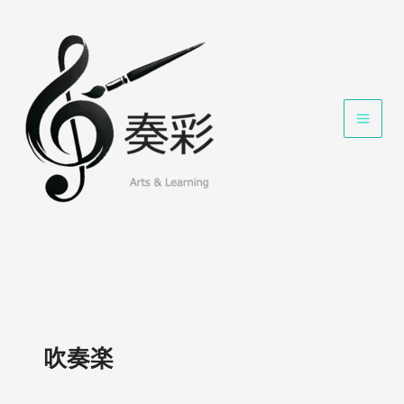
内
容
を
ス
キ
ッ
プ
吹奏楽