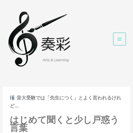
内
容
を
ス
キ
ッ
プ
音大受験では「先生につく」とよく言われるけれ
ど…
はじめて聞くと少し戸惑う
言葉