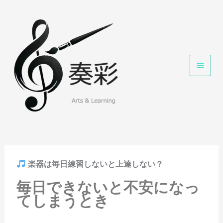
内
容
を
ス
キ
ッ
プ
楽器は毎日練習しないと上達しない？
毎日できないと不安になっ
てしまうとき