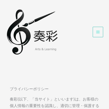
内
容
を
ス
キ
ッ
プ
プライバシーポリシー
奏彩(以下、「当サイト」といいます)は、お客様の
個人情報の重要性を認識し、適切に管理・保護する