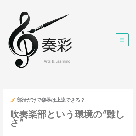
内
容
を
ス
キ
ッ
プ
部活だけで楽器は上達できる？
吹奏楽部という環境の“難し
さ”