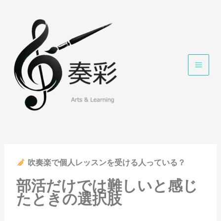
内
容
を
ス
キ
ッ
プ
吹奏楽で個人レッスンを受ける人っている？
部活だけでは難しいと感じ
たときの選択肢