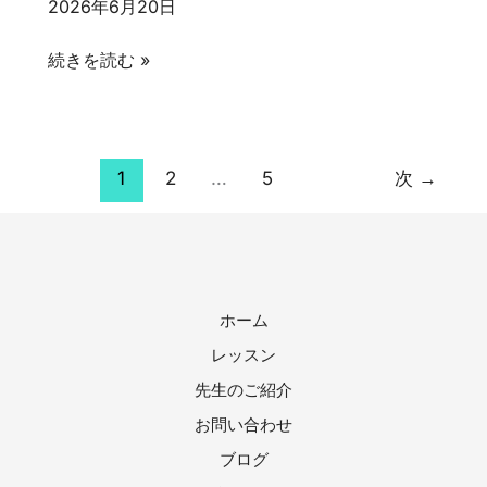
2026年6月20日
味
て
で
も
吹
続きを読む »
習
始
奏
っ
め
楽
て
て
を
も
い
頑
1
2
…
5
次
→
い
い？
張
い？
っ
て
い
ホーム
る
の
レッスン
に
先生のご紹介
自
お問い合わせ
信
ブログ
が