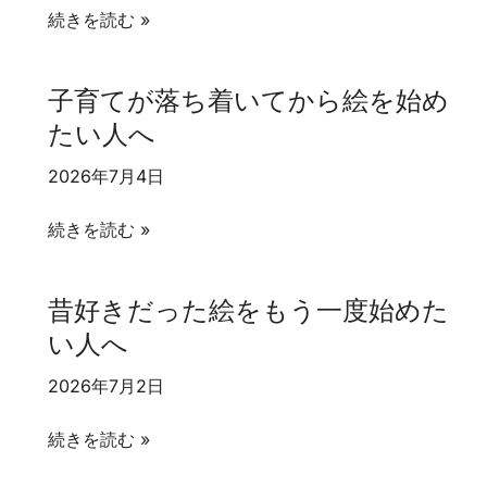
絵
を
続きを読む »
を
始
始
め
子育てが落ち着いてから絵を始め
め
て
たい人へ
る
も
な
い
2026年7月4日
ら
い？
デ
子
続きを読む »
ッ
育
サ
て
昔好きだった絵をもう一度始めた
ン
が
い人へ
か
落
ら？
ち
2026年7月2日
着
い
昔
続きを読む »
て
好