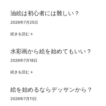
の
み
絵
た
油絵は初心者には難しい？
を
い
描
方
2026年7月25日
い
へ
油
て
続きを読む »
絵
み
は
た
水彩画から絵を始めてもいい？
初
い
心
方
2026年7月18日
者
へ
水
に
続きを読む »
彩
は
画
難
絵を始めるならデッサンから？
か
し
ら
い？
2026年7月11日
絵