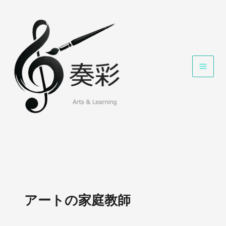
内
容
を
ス
キ
ッ
プ
アートの家庭教師