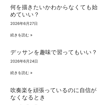
か
き
何を描きたいかわからなくても始
ら
だ
めていい？
絵
っ
を
た
2026年6月27日
始
絵
め
を
何
続きを読む »
た
も
を
い
う
描
デッサンを趣味で習ってもいい？
人
一
き
へ
度
た
2026年6月24日
始
い
め
デ
か
続きを読む »
た
ッ
わ
い
サ
か
吹奏楽を頑張っているのに自信が
人
ン
ら
なくなるとき
へ
を
な
趣
く