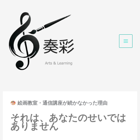
内
容
を
ス
キ
ッ
プ
絵画教室・通信講座が続かなかった理由
それは、あなたのせいでは
ありません