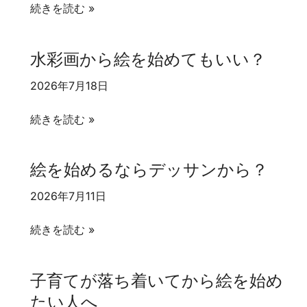
油
て
続きを読む »
絵
み
は
た
水彩画から絵を始めてもいい？
初
い
心
初
2026年7月18日
者
心
水
に
者
続きを読む »
彩
は
の
画
難
方
絵を始めるならデッサンから？
か
し
へ
ら
い？
2026年7月11日
絵
絵
を
続きを読む »
を
始
始
め
子育てが落ち着いてから絵を始め
め
て
たい人へ
る
も