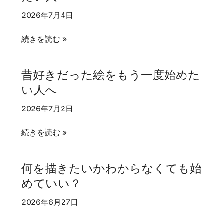
な
い
2026年7月4日
ら
い？
デ
子
続きを読む »
ッ
育
サ
て
昔好きだった絵をもう一度始めた
ン
が
い人へ
か
落
ら？
ち
2026年7月2日
着
い
昔
続きを読む »
て
好
か
き
何を描きたいかわからなくても始
ら
だ
めていい？
絵
っ
を
た
2026年6月27日
始
絵