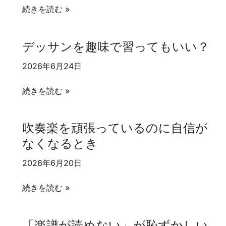
め
を
何
続きを読む »
た
も
を
い
う
描
デッサンを趣味で習ってもいい？
人
一
き
へ
度
た
2026年6月24日
始
い
め
デ
か
続きを読む »
た
ッ
わ
い
サ
か
吹奏楽を頑張っているのに自信が
人
ン
ら
なくなるとき
へ
を
な
趣
く
2026年6月20日
味
て
で
も
吹
続きを読む »
習
始
奏
っ
め
楽
「楽譜が読めない」が恥ずかしい