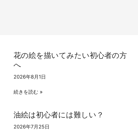
花の絵を描いてみたい初心者の方
へ
2026年8月1日
花
続きを読む »
の
絵
油絵は初心者には難しい？
を
描
2026年7月25日
い