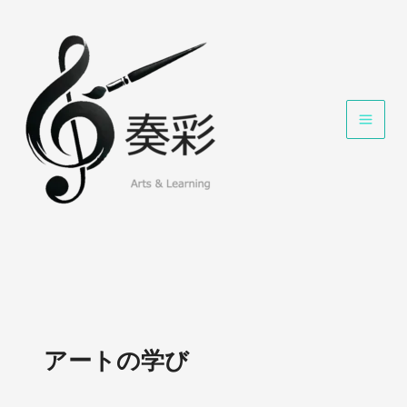
内
容
を
ス
キ
ッ
プ
アートの学び