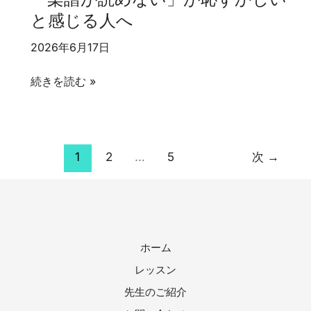
て
て
を
と感じる人へ
も
い
頑
い
い？
張
2026年6月17日
い？
っ
て
「楽
続きを読む »
い
譜
る
が
の
読
に
め
1
2
…
5
次
→
自
な
信
い」
が
が
な
恥
く
ホーム
ず
な
か
レッスン
る
し
先生のご紹介
と
い