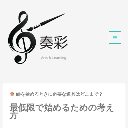
内
容
を
ス
キ
ッ
プ
絵を始めるときに必要な道具はどこまで？
最低限で始めるための考え
方