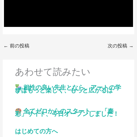
←
前の投稿
次の投稿
→
あわせて読みたい
相性の良い先生となら、アートの学
びはもっと楽しく、もっと広がるはず！
全てゼロからのスタート——「奏
彩」サイト、今日オープンしました！
はじめての方へ