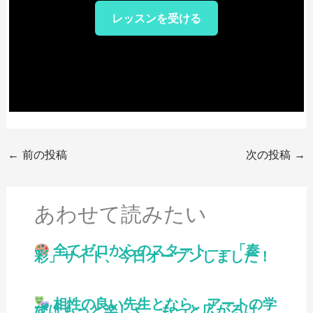
レッスンを受ける
←
前の投稿
次の投稿
→
あわせて読みたい
全てゼロからのスタート——「奏
彩」サイト、今日オープンしました！
相性の良い先生となら、アートの学
びはもっと楽しく、もっと広がるはず！