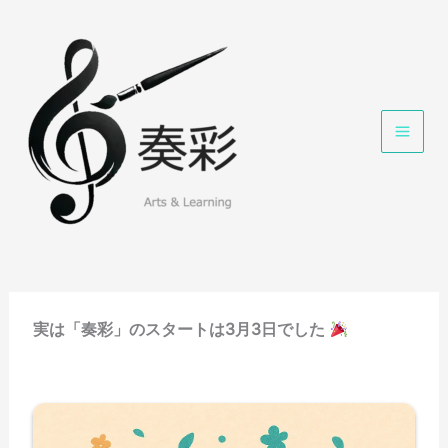
内
容
を
ス
キ
ッ
プ
実は「奏彩」のスタートは3月3日でした