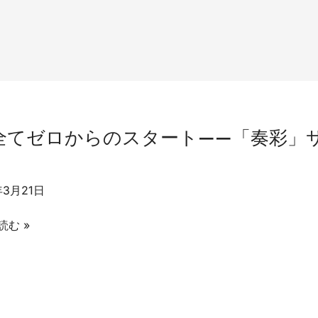
全てゼロからのスタート——「奏彩」
！
年3月21日
読む »