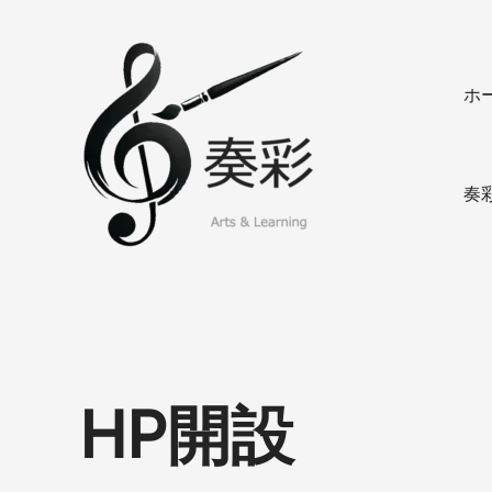
内
容
を
ホ
ス
奏
キ
彩
ッ
プ
奏
HP開設