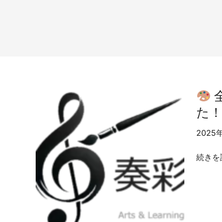
た
2025
続きを
全
て
ゼ
ロ