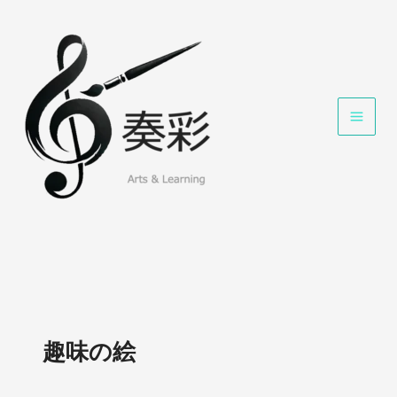
内
容
を
ス
キ
ッ
プ
趣味の絵