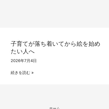
子育てが落ち着いてから絵を始め
たい人へ
2026年7月4日
子
続きを読む »
育
て
が
落
ち
ホーム