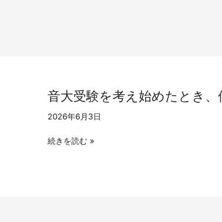
音大受験を考え始めたとき、
2026年6月3日
音
続きを読む »
大
受
験
を
考
え