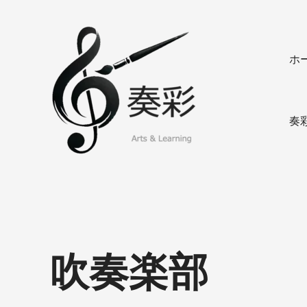
内
容
を
ホ
ス
奏
キ
彩
ッ
プ
奏
吹奏楽部