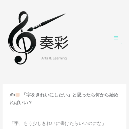
内
容
を
ス
キ
ッ
プ
✍
「字をきれいにしたい」と思ったら何から始め
ればいい？
「字、もう少しきれいに書けたらいいのにな」