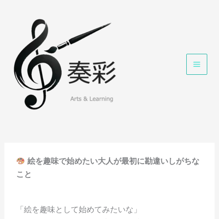
内
容
を
ス
キ
ッ
プ
絵を趣味で始めたい大人が最初に勘違いしがちな
こと
「絵を趣味として始めてみたいな」