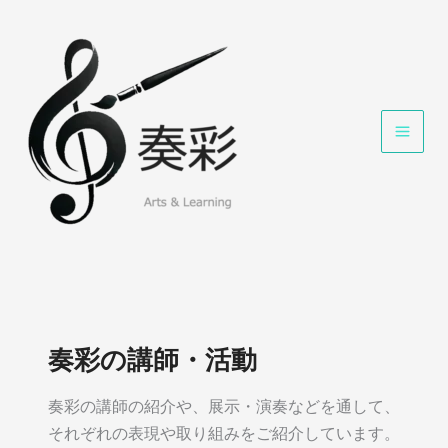
内
容
を
ス
キ
ッ
プ
奏彩の講師・活動
奏彩の講師の紹介や、展示・演奏などを通して、
それぞれの表現や取り組みをご紹介しています。