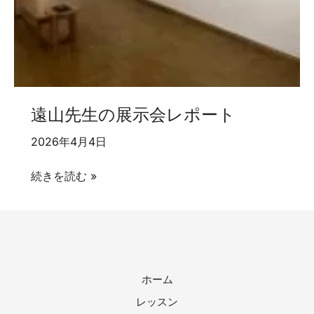
遠山先生の展示会レポート
2026年4月4日
遠
続きを読む »
山
先
生
の
展
ホーム
示
レッスン
会